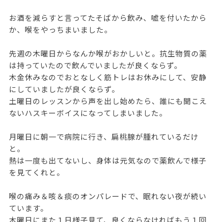
お酒を減らすと言ってたそばから飲み、嘘を付いたから
か、喉をやっちまいました。
先週の木曜日からなんか喉がおかしいと。抗生物質の薬
は持っていたので飲んでいましたが良くならず。
木金休みなのでおとなしく筋トレはお休みにして、安静
にしていましたが良くならず。
土曜日のレッスンから声を出し始めたら、誰にも聞こえ
ないハスキーボイスになってしまいました。
月曜日に朝一で病院に行き、扁桃腺が腫れているだけ
と。
熱は一度も出てないし、身体は元気なので薬飲んで様子
を見てくれと。
喉の痛み＆咳＆痰のオンパレードで、眠れない夜が続い
ています。
木曜日にまた１日様子見て、良くならなければもう１回