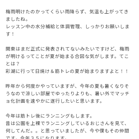
梅雨明けたのかってくらい雨降らず、気温も上がってき
ましたね。
レッスン中の水分補給と体調管理、しっかりお願いしま
す！
関東はまだ正式に発表されてないみたいですけど、梅雨
が明けるってことが夏が始まる合図な気がします。てこ
とは？
彩湖に行って日焼け＆筋トレの夏が始まりますよと！！
昨年から何度かやっていますが、今年の夏も暑くなりそ
うなので涼しい部屋でゆったりよりも、暑い外でマッチ
ョ化計画を速やかに遂行したいと思います。
今年は筋トレ後にランニングもします。
昔は公園を上裸でランニングしているおじさんを見て、
何してんだ。。と思っていましたが、今や僕もその仲間
です。今年３５になります。