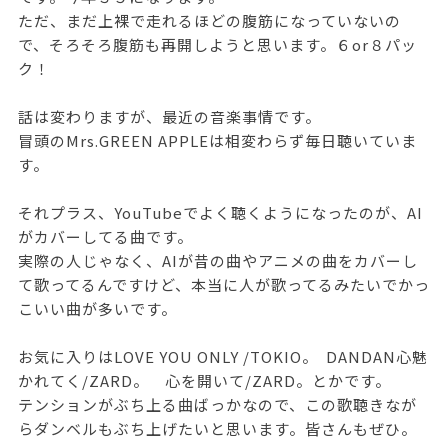
ただ、まだ上裸で走れるほどの腹筋になっていないの
で、そろそろ腹筋も再開しようと思います。６or８パッ
ク！
話は変わりますが、最近の音楽事情です。
冒頭のMrs.GREEN APPLEは相変わらず毎日聴いていま
す。
それプラス、YouTubeでよく聴くようになったのが、AI
がカバーしてる曲です。
実際の人じゃなく、AIが昔の曲やアニメの曲をカバーし
て歌ってるんですけど、本当に人が歌ってるみたいでかっ
こいい曲が多いです。
お気に入りはLOVE YOU ONLY /TOKIO。 DANDAN心魅
かれてく/ZARD。 心を開いて/ZARD。とかです。
テンションがぶち上る曲ばっかなので、この歌聴きなが
らダンベルもぶち上げたいと思います。皆さんもぜひ。