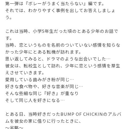
第一弾は『ボレーがうまく当たらない』編です。
それでは、わかりやすく事例を出してお答えしましょ
う。
これは当時、小学5年生だった頃のとある少年のお話で
す。
当時、恋というものを名前のついていない感情を知らな
かった少年にとある転機が訪れます。
思い返してみると、ドラマのような出会いでした…
彼女は、転校生として訪れ、少年に恋という感情を芽生
えさせていきます。
愛用している歯みがき粉が同じ…
好きな食べ物や、好きな音楽が同じ…
そんな些細な同じ『好き』が重なり
そして同じ人を好きになる…
とある日、当時好きだったBUMP OF CHICKINのアルバ
ムを彼女の家に借りに行ったときに、
～省略～