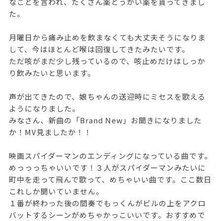
なことを言われ、たくさん薬とうがい薬を貰ってきまし
た。
月曜日から痛み止めを飲まなくても大丈夫そうになりま
して、今はほとんど喉は回復してきたみたいです。
ただ咳がまだ少し残っているので、咳止めだけはしっか
り飲みたいと思います。
声が出てきたので、娘ちゃんの送迎時にミセスを歌える
ようになりました。
みなさん、新曲の「Brand New」お聞きになりました
か！MV見ましたか！！
映画スパイダーマンのエンディングになっている曲です。
めっっっちゃいいです！３人がスパイダーマンみたいに
町中を走って飛んで歌って、めちゃいい曲です。ここ数日
これしか聞いていません。
１番が終わった後の間奏でもっくんがビルの上をアクロ
バットするシーンがめちゃかっこいいです。おすすめで