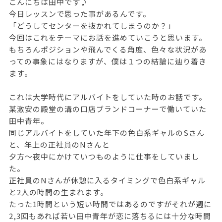
こんにちは田中です♪
今日レッスンで思った事があるんです。
「どうしてセンターを抜かれてしまうのか？」
今回はこれをテーマにお話を進めていこうと思います。
もちろんポジションや飛んでくる角度、色々な状況があ
っての事象にはなりますが、僕は１つの結論に辿り着き
ます。
これは大学時代にアルバイトをしていた時のお話です。
某激安の殿堂の溝の口店ブランドコーナーで働いていた
田中青年。
同じアルバイトをしていた年下の色白系ギャルのSさん
と、年上の正社員のNさんと
夕方〜夜中にかけていつものように仕事をしていまし
た。
正社員のNさんが休憩に入るタイミングで色白系ギャル
と2人の時間の生まれます。
たった1時間という短い時間ではあるのですがそれが週に
2,3回もあれば若い田中青年が恋に落ちるには十分な時間