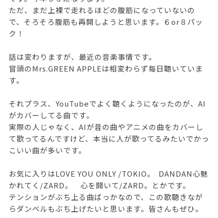
ただ、まだ上裸で走れるほどの腹筋になっていないの
で、そろそろ腹筋も再開しようと思います。６or８パッ
ク！
話は変わりますが、最近の音楽事情です。
冒頭のMrs.GREEN APPLEは相変わらず毎日聴いていま
す。
それプラス、YouTubeでよく聴くようになったのが、AI
がカバーしてる曲です。
実際の人じゃなく、AIが昔の曲やアニメの曲をカバーし
て歌ってるんですけど、本当に人が歌ってるみたいでかっ
こいい曲が多いです。
お気に入りはLOVE YOU ONLY /TOKIO。 DANDAN心魅
かれてく/ZARD。 心を開いて/ZARD。とかです。
テンションがぶち上る曲ばっかなので、この歌聴きなが
らダンベルもぶち上げたいと思います。皆さんもぜひ。