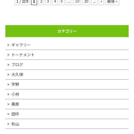
1 / 219
1
2
3
4
5
...
10
20
...
»
最後 »
カテゴリー
ギャラリー
トーナメント
ブログ
大久保
宇野
小林
桑原
田中
秋山