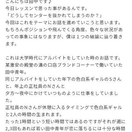
こんにちは田中です♪
今日レッスンで思った事があるんです。
「どうしてセンターを抜かれてしまうのか？」
今回はこれをテーマにお話を進めていこうと思います。
もちろんポジションや飛んでくる角度、色々な状況があ
っての事象にはなりますが、僕は１つの結論に辿り着き
ます。
これは大学時代にアルバイトをしていた時のお話です。
某激安の殿堂の溝の口店ブランドコーナーで働いていた
田中青年。
同じアルバイトをしていた年下の色白系ギャルのSさん
と、年上の正社員のNさんと
夕方〜夜中にかけていつものように仕事をしていまし
た。
正社員のNさんが休憩に入るタイミングで色白系ギャル
と2人の時間の生まれます。
たった1時間という短い時間ではあるのですがそれが週に
2,3回もあれば若い田中青年が恋に落ちるには十分な時間