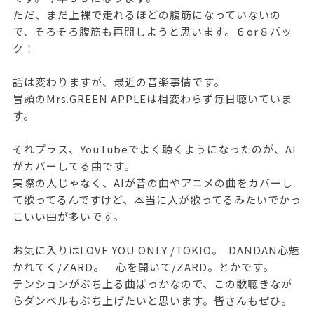
ただ、まだ上裸で走れるほどの腹筋になっていないの
で、そろそろ腹筋も再開しようと思います。６or８パッ
ク！
話は変わりますが、最近の音楽事情です。
冒頭のMrs.GREEN APPLEは相変わらず毎日聴いていま
す。
それプラス、YouTubeでよく聴くようになったのが、AI
がカバーしてる曲です。
実際の人じゃなく、AIが昔の曲やアニメの曲をカバーし
て歌ってるんですけど、本当に人が歌ってるみたいでかっ
こいい曲が多いです。
お気に入りはLOVE YOU ONLY /TOKIO。 DANDAN心魅
かれてく/ZARD。 心を開いて/ZARD。とかです。
テンションがぶち上る曲ばっかなので、この歌聴きなが
らダンベルもぶち上げたいと思います。皆さんもぜひ。