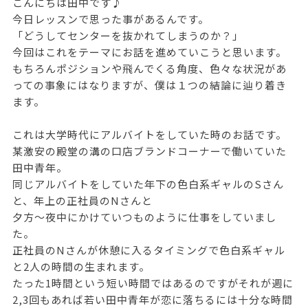
こんにちは田中です♪
今日レッスンで思った事があるんです。
「どうしてセンターを抜かれてしまうのか？」
今回はこれをテーマにお話を進めていこうと思います。
もちろんポジションや飛んでくる角度、色々な状況があ
っての事象にはなりますが、僕は１つの結論に辿り着き
ます。
これは大学時代にアルバイトをしていた時のお話です。
某激安の殿堂の溝の口店ブランドコーナーで働いていた
田中青年。
同じアルバイトをしていた年下の色白系ギャルのSさん
と、年上の正社員のNさんと
夕方〜夜中にかけていつものように仕事をしていまし
た。
正社員のNさんが休憩に入るタイミングで色白系ギャル
と2人の時間の生まれます。
たった1時間という短い時間ではあるのですがそれが週に
2,3回もあれば若い田中青年が恋に落ちるには十分な時間