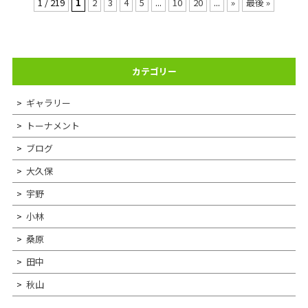
1 / 219
1
2
3
4
5
...
10
20
...
»
最後 »
カテゴリー
ギャラリー
トーナメント
ブログ
大久保
宇野
小林
桑原
田中
秋山