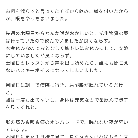
お酒を減らすと言ってたそばから飲み、嘘を付いたから
か、喉をやっちまいました。
先週の木曜日からなんか喉がおかしいと。抗生物質の薬
は持っていたので飲んでいましたが良くならず。
木金休みなのでおとなしく筋トレはお休みにして、安静
にしていましたが良くならず。
土曜日のレッスンから声を出し始めたら、誰にも聞こえ
ないハスキーボイスになってしまいました。
月曜日に朝一で病院に行き、扁桃腺が腫れているだけ
と。
熱は一度も出てないし、身体は元気なので薬飲んで様子
を見てくれと。
喉の痛み＆咳＆痰のオンパレードで、眠れない夜が続い
ています。
木曜日にまた１日様子見て、良くならなければもう１回