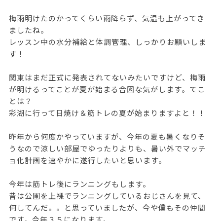
梅雨明けたのかってくらい雨降らず、気温も上がってき
ましたね。
レッスン中の水分補給と体調管理、しっかりお願いしま
す！
関東はまだ正式に発表されてないみたいですけど、梅雨
が明けるってことが夏が始まる合図な気がします。てこ
とは？
彩湖に行って日焼け＆筋トレの夏が始まりますよと！！
昨年から何度かやっていますが、今年の夏も暑くなりそ
うなので涼しい部屋でゆったりよりも、暑い外でマッチ
ョ化計画を速やかに遂行したいと思います。
今年は筋トレ後にランニングもします。
昔は公園を上裸でランニングしているおじさんを見て、
何してんだ。。と思っていましたが、今や僕もその仲間
です。今年３５になります。