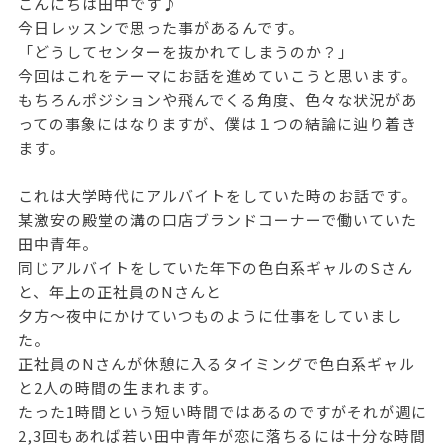
こんにちは田中です♪
今日レッスンで思った事があるんです。
「どうしてセンターを抜かれてしまうのか？」
今回はこれをテーマにお話を進めていこうと思います。
もちろんポジションや飛んでくる角度、色々な状況があ
っての事象にはなりますが、僕は１つの結論に辿り着き
ます。
これは大学時代にアルバイトをしていた時のお話です。
某激安の殿堂の溝の口店ブランドコーナーで働いていた
田中青年。
同じアルバイトをしていた年下の色白系ギャルのSさん
と、年上の正社員のNさんと
夕方〜夜中にかけていつものように仕事をしていまし
た。
正社員のNさんが休憩に入るタイミングで色白系ギャル
と2人の時間の生まれます。
たった1時間という短い時間ではあるのですがそれが週に
2,3回もあれば若い田中青年が恋に落ちるには十分な時間