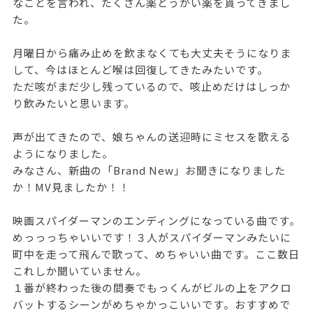
なことを言われ、たくさん薬とうがい薬を貰ってきまし
た。
月曜日から痛み止めを飲まなくても大丈夫そうになりま
して、今はほとんど喉は回復してきたみたいです。
ただ咳がまだ少し残っているので、咳止めだけはしっか
り飲みたいと思います。
声が出てきたので、娘ちゃんの送迎時にミセスを歌える
ようになりました。
みなさん、新曲の「Brand New」お聞きになりました
か！MV見ましたか！！
映画スパイダーマンのエンディングになっている曲です。
めっっっちゃいいです！３人がスパイダーマンみたいに
町中を走って飛んで歌って、めちゃいい曲です。ここ数日
これしか聞いていません。
１番が終わった後の間奏でもっくんがビルの上をアクロ
バットするシーンがめちゃかっこいいです。おすすめで