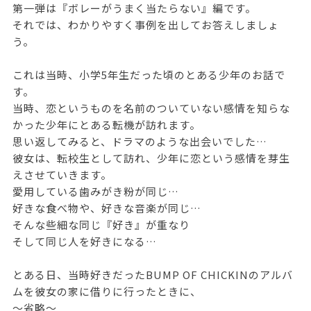
第一弾は『ボレーがうまく当たらない』編です。
それでは、わかりやすく事例を出してお答えしましょ
う。
これは当時、小学5年生だった頃のとある少年のお話で
す。
当時、恋というものを名前のついていない感情を知らな
かった少年にとある転機が訪れます。
思い返してみると、ドラマのような出会いでした…
彼女は、転校生として訪れ、少年に恋という感情を芽生
えさせていきます。
愛用している歯みがき粉が同じ…
好きな食べ物や、好きな音楽が同じ…
そんな些細な同じ『好き』が重なり
そして同じ人を好きになる…
とある日、当時好きだったBUMP OF CHICKINのアルバ
ムを彼女の家に借りに行ったときに、
～省略～