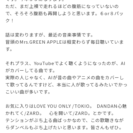
ただ、まだ上裸で走れるほどの腹筋になっていないの
で、そろそろ腹筋も再開しようと思います。６or８パッ
ク！
話は変わりますが、最近の音楽事情です。
冒頭のMrs.GREEN APPLEは相変わらず毎日聴いていま
す。
それプラス、YouTubeでよく聴くようになったのが、AI
がカバーしてる曲です。
実際の人じゃなく、AIが昔の曲やアニメの曲をカバーし
て歌ってるんですけど、本当に人が歌ってるみたいでかっ
こいい曲が多いです。
お気に入りはLOVE YOU ONLY /TOKIO。 DANDAN心魅
かれてく/ZARD。 心を開いて/ZARD。とかです。
テンションがぶち上る曲ばっかなので、この歌聴きなが
らダンベルもぶち上げたいと思います。皆さんもぜひ。