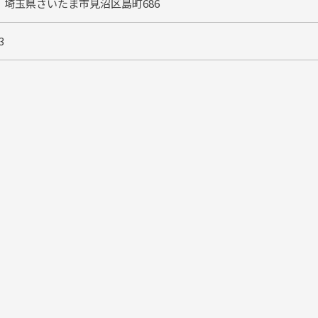
06 埼玉県さいたま市見沼区島町686
3