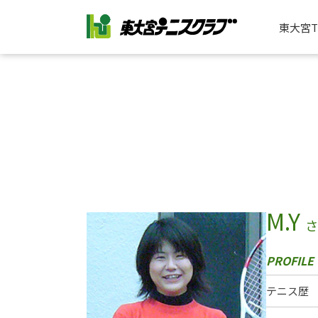
東大宮
M.Y
テニス歴