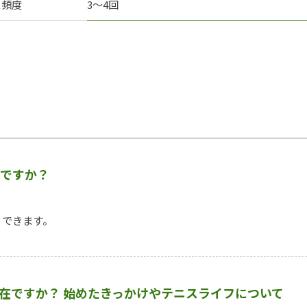
ス頻度
3～4回
うですか？
くできます。
存在ですか？ 始めたきっかけやテニスライフについて